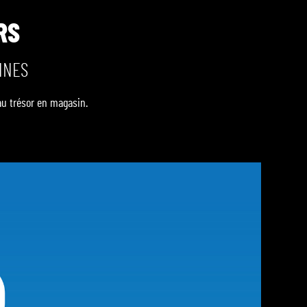
RS
NNES
au trésor en magasin.